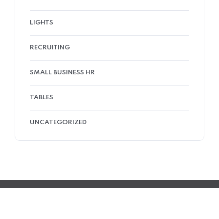
LIGHTS
RECRUITING
SMALL BUSINESS HR
TABLES
UNCATEGORIZED
© 2023 2S2I Group. Tous les droits sont réservés
Développé par Filmeoo.