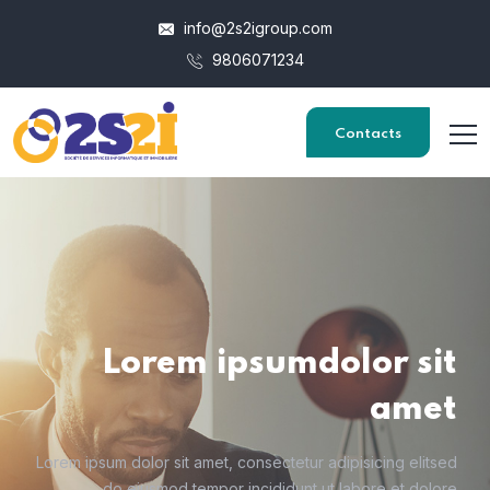
info@2s2igroup.com
9806071234
Contacts
Lorem ipsum
dolor sit
amet
Lorem ipsum dolor sit amet, consectetur adipisicing elit
sed
do eiusmod tempor incididunt ut labore et dolore