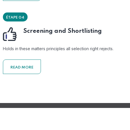
ÉTAPE 04
Screening and Shortlisting
Holds in these matters principles all selection right rejects.
READ MORE
© 2023 2S2I Group. Tous les droits sont réservés
Développé par Filmeoo.